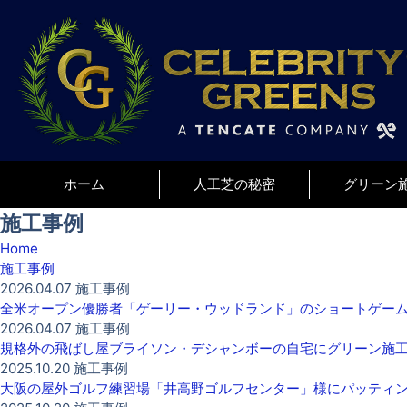
ホーム
人工芝の秘密
グリーン
施工事例
Home
施工事例
2026.04.07
施工事例
全米オープン優勝者「ゲーリー・ウッドランド」のショートゲー
2026.04.07
施工事例
規格外の飛ばし屋ブライソン・デシャンボーの自宅にグリーン施
2025.10.20
施工事例
大阪の屋外ゴルフ練習場「井高野ゴルフセンター」様にパッティ